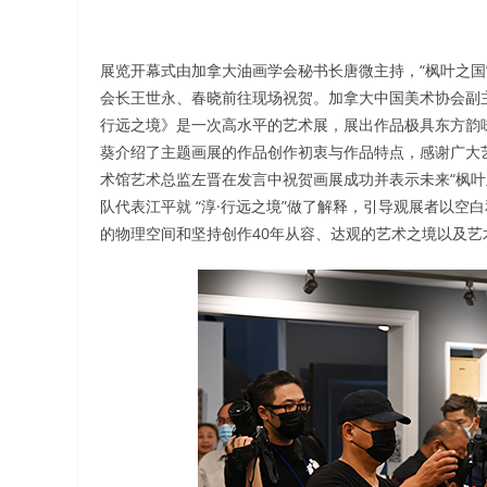
展览开幕式由加拿大油画学会秘书长唐微主持，“枫叶之国
会长王世永、春晓前往现场祝贺。加拿大中国美术协会副
行远之境》是一次高水平的艺术展，展出作品极具东方韵
葵介绍了主题画展的作品创作初衷与作品特点，感谢广大艺
术馆艺术总监左晋在发言中祝贺画展成功并表示未来“枫叶
队代表江平就 “淳·行远之境”做了解释，引导观展者以
的物理空间和坚持创作40年从容、达观的艺术之境以及艺