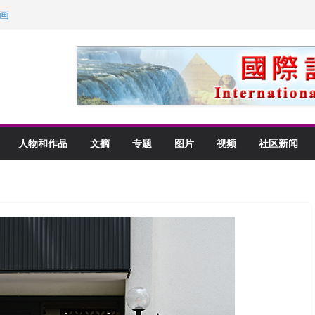
里乡愁
画
获州级纪念日华裔美国人
以言喻的快乐
人物和作品
文摘
专题
图片
视频
社区新闻