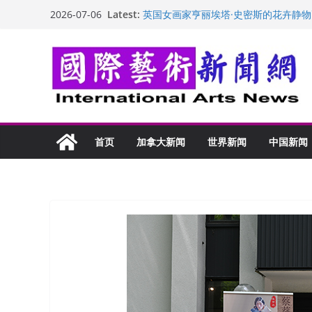
“梵心”归处：一场展览 连着攀枝花的千
Skip
Latest:
2026-07-06
英国女画家亨丽埃塔·史密斯的花卉静物
to
美国加州正式设立“李小龙日” 成首位
玛丽安娜·卡拉切娃的绘画：幽默和难
content
苏方 ：“字”得其乐
首页
加拿大新闻
世界新闻
中国新闻