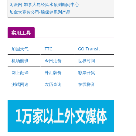
闲派网-加拿大易经风水预测顾问中心
加拿大赛智公司-脑保健系列产品
五星国艺拍卖及评估公司
国际注册执业营养师公会
实用工具
爱德华连锁酒店万锦分店
爱德华连锁酒店万锦分店
加国天气
TTC
GO Transit
健健宝公司
二十一世纪美联地产公司
机场航班
今日油价
世界时间
全球趋势移民留学
网上翻译
外汇牌价
彩票开奖
盛达资本
正点印艺设计
测试网速
农历查询
在线拼音