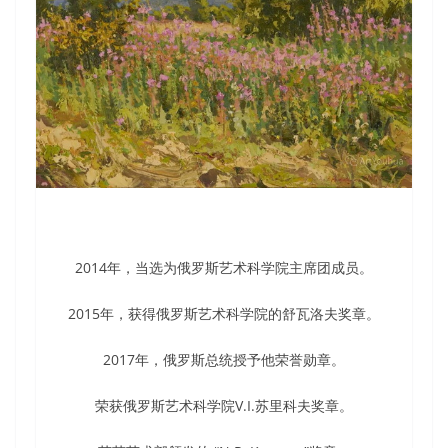
2014年，当选为俄罗斯艺术科学院主席团成员。
2015年，获得俄罗斯艺术科学院的舒瓦洛夫奖章。
2017年，俄罗斯总统授予他荣誉勋章。
荣获俄罗斯艺术科学院V.I.苏里科夫奖章。