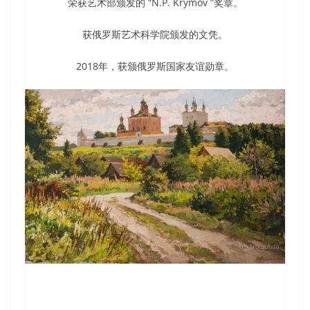
荣获艺术部颁发的 “N.P. Krymov ”奖章。
获俄罗斯艺术科学院颁发的文凭。
2018年，获颁俄罗斯国家友谊勋章。