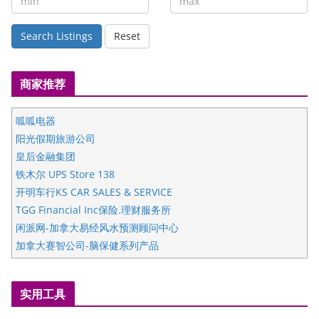
Search Listings
Reset
商家推荐
呱呱电器
阳光假期旅游公司
皇后金融集团
铁木尔 UPS Store 138
开明车行KS CAR SALES & SERVICE
TGG Financial Inc保险.理财服务所
闲派网-加拿大易经风水预测顾问中心
加拿大赛智公司-脑保健系列产品
五星国艺拍卖及评估公司
国际注册执业营养师公会
实用工具
爱德华连锁酒店万锦分店
爱德华连锁酒店万锦分店