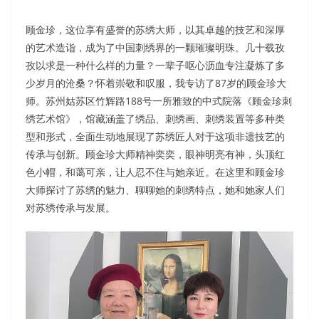
顾金珍，这位享有盛誉的苏绣大师，以其卓越的技艺和深厚
的艺术造诣，成为了中国刺绣界的一颗璀璨明珠。几十载孜
孜以求是一种什么样的力量？一辈子呕心沥血专注凝炼了多
少岁月的沧桑？怀着崇敬和叹服，我专访了87岁的顾金珍大
师。苏州姑苏区竹辉路188号一所雅致的中式院落《顾金珍刺
绣艺术馆》，馆藏涵盖了绣品、刺绣画、刺绣装置等多种类
型和形式，全面生动地展现了苏绣匠人对于这项非遗技艺的
传承与创新。顾金珍大师精神奕奕，眼神明亮有神，头顶红
色小帽，和蔼可亲，让人忍不住与她亲近。在这里和顾金珍
大师探讨了苏绣的魅力、聊聊她的刺绣特点，她和她家人们
对苏绣传承与发展。