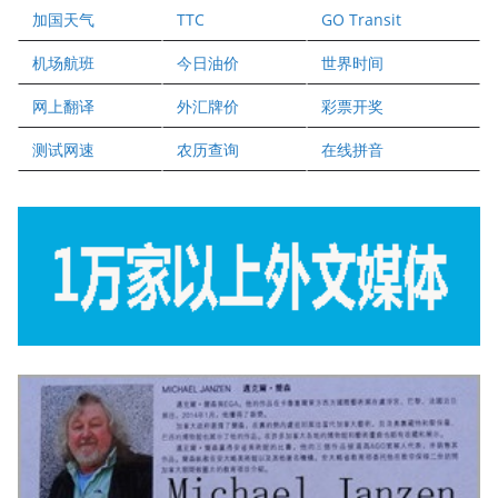
加国天气
TTC
GO Transit
健健宝公司
二十一世纪美联地产公司
机场航班
今日油价
世界时间
全球趋势移民留学
网上翻译
外汇牌价
彩票开奖
盛达资本
正点印艺设计
测试网速
农历查询
在线拼音