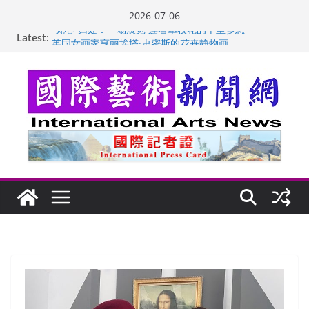
Skip
2026-07-06
to
Latest:
“梵心”归处：一场展览 连着攀枝花的千里乡愁
content
英国女画家亨丽埃塔·史密斯的花卉静物画
美国加州正式设立“李小龙日” 成首位获州级纪念日华裔
美国人
玛丽安娜·卡拉切娃的绘画：幽默和难以言喻的快乐
苏方 ：“字”得其乐