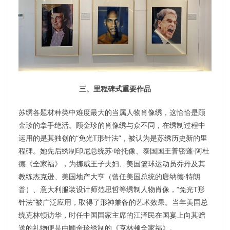
三、里程碑式重要作品
苏绣各题材种类中难度最大的当属人物肖像绣，这恰恰是顾
金珍的拿手绝活。顾金珍的肖像绣与众不同，在绣制过程中
运用的是其独创的“免光T形针法”，被认为是苏绣历史新的里
程碑。她先后绣制印尼总统苏·哈托像、泰国国王普密蓬·阿杜
德《全家福》，为挪威王子夫妇、美国篮球运动员乔丹及其
教练杰克逊、美国地产大亨（曾任美国总统的唐纳德·特朗
普）、意大利服装设计师范思哲等绣制人物肖像，“免光T形
针法”被广泛应用，取得了形神兼备的艺术效果。当年美国总
统克林顿访华，时任中国国家主席的江泽民在国宴上向其赠
送的礼物便是由顾金珍绣制的《克林顿全家福》。