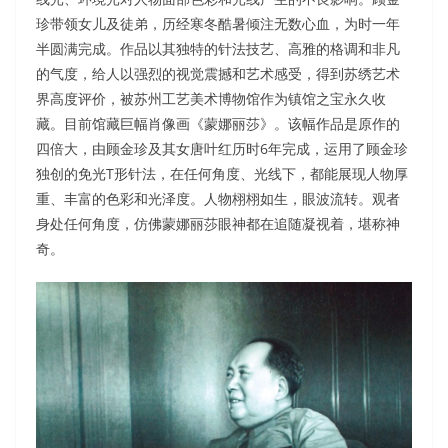
珍带领女儿及徒弟，历经寒冬酷暑倾注无数心血，为时一年
半圆满完成。作品以其独特的针法技艺、高雅的格调和非凡
的气度，给人以强烈的视觉震撼和艺术感受，得到苏绣艺术
界高度评价，被苏州工艺美术博物馆作为镇馆之宝永久收
藏。目前馆藏巨幅肖像画《蒙娜丽莎》。该幅作品是原作的
四倍大，由顾金珍及其女唐叶红历时6年完成，运用了顾金珍
独创的免光T形针法，在任何角度、光线下，都能展现人物厚
重、丰富的色彩和光泽度。人物栩栩如生，眼波流转。观者
身处任何角度，仿佛蒙娜丽莎眼神都在追随凝视着，堪称神
奇。