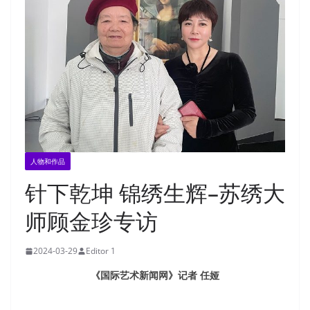
人物和作品
针下乾坤 锦绣生辉–苏绣大
师顾金珍专访
2024-03-29
Editor 1
《国际艺术新闻网》记者 任娅