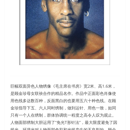
巨幅双面异色人物绣像《毛主席在书房》宽2米、高1.6米，
是顾金珍母女联袂合作的精品名作。作品中正面彩色肖像使
用色线多达数百种，反面黑白的也要用五六十种色线。在顾
金珍指导下五、六人同时绣制，做到运针、用色一致，如同
只有一个人在绣制，群体协调统一程度之高令人叹为观止。
人物面部绣制大胆运用了“免光T形针法”，最大限度避免了因
线光、环境光对人物面部色彩和光线产生的不良影响。顾金