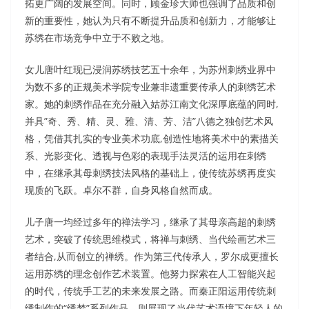
拓更广阔的发展空间。同时，顾金珍大师也强调了品质和创
新的重要性，她认为只有不断提升品质和创新力，才能够让
苏绣在市场竞争中立于不败之地。
女儿唐叶红现已浸润苏绣技艺五十余年，为苏州刺绣业界中
为数不多的正规美术学院专业兼非遗重要传承人的刺绣艺术
家。她的刺绣作品在充分融入姑苏江南文化深厚底蕴的同时,
并具”奇、秀、精、灵、雅、清、芳、洁”八德之独创艺术风
格，凭借其扎实的专业美术功底,创造性地将美术中的素描关
系、光影变化、透视与色彩的表现手法灵活的运用在刺绣
中，在继承其母刺绣技法风格的基础上，使传统苏绣再度实
现质的飞跃。卓尔不群，自身风格自然而成。
儿子唐一均经过多年的禅法学习，继承了其母亲高超的刺绣
艺术，突破了传统思维模式，将禅与刺绣、当代绘画艺术三
者结合,从而创立的禅绣。作为第三代传承人，罗尔成更擅长
运用苏绣的理念创作艺术装置。他努力探索在人工智能兴起
的时代，传统手工艺的未来发展之路。而秦正阳运用传统刺
绣制作的“绣梦”系列作品，则展现了当代艺术语境下年轻人的