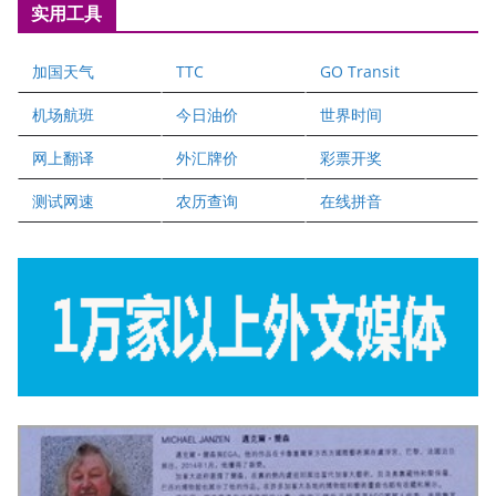
实用工具
爱德华连锁酒店万锦分店
爱德华连锁酒店万锦分店
加国天气
TTC
GO Transit
健健宝公司
二十一世纪美联地产公司
机场航班
今日油价
世界时间
全球趋势移民留学
网上翻译
外汇牌价
彩票开奖
盛达资本
正点印艺设计
测试网速
农历查询
在线拼音