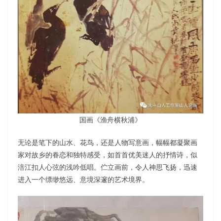
国画《渔舟横秋浦》
无论是笔下的山水、花鸟，还是人物写意画，幅幅都凝聚画
家对故乡的眷恋和独特感受，如首首优美迷人的抒情诗，似
涪江扣人心弦的浅吟低唱。伫立画前，令人神思飞扬，迅速
进入一个缥缈悠远、意境深邃的艺术境界。