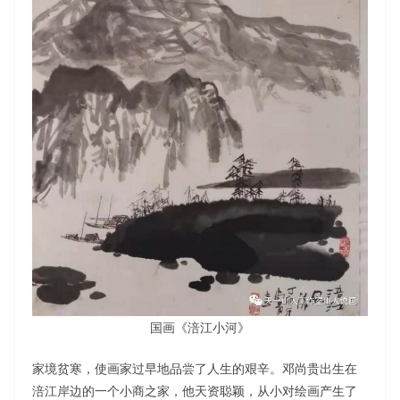
国画《涪江小河》
家境贫寒，使画家过早地品尝了人生的艰辛。邓尚贵出生在
涪江岸边的一个小商之家，他天资聪颖，从小对绘画产生了