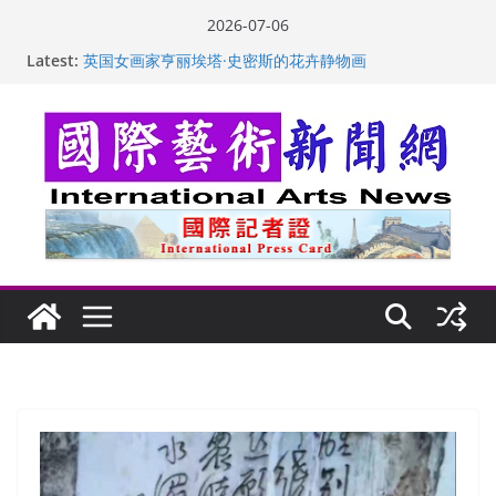
Skip
2026-07-06
to
Latest:
“梵心”归处：一场展览 连着攀枝花的千里乡愁
content
英国女画家亨丽埃塔·史密斯的花卉静物画
美国加州正式设立“李小龙日” 成首位获州级纪念日华裔
美国人
玛丽安娜·卡拉切娃的绘画：幽默和难以言喻的快乐
苏方 ：“字”得其乐