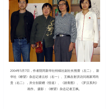
2004年5月7日，作者陪同新华社特稿社副社长熊蕾（左二）、新
华社《瞭望》杂志记者云杉（右一）、王枫在射洪访问画家邓尚
贵（右二），并分别获赠《悟道》、《踏青图》、《罗汉系列》
画作。 摄影：《瞭望》杂志记者王枫。