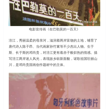
电影宣传画《在巴勒莫的一百天》
涪江，秀丽温柔的母亲河，滋润着两岸富饶的土地，哺育了
唐代诗人陈子昂、当代画家孙竹篱等不少杰出人物。生于
斯、长于斯的邓尚贵，对涪江更有着赤子般炽热的情感。描
写涪江两岸迷人风光，表现故乡崭新面貌，讴歌祖国壮丽山
川，是邓尚贵国画创作题材中的主体。