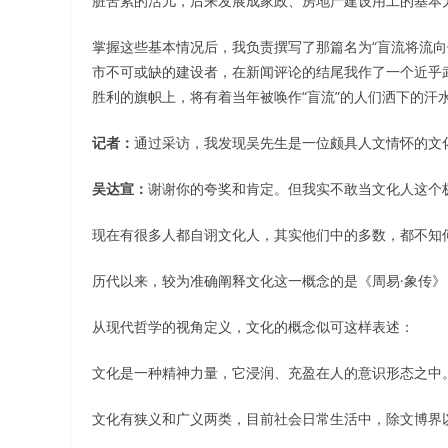
脏苦累的活儿，后来发展成家政、房地产建设用工的基本
掌握这些基本情况后，我负责撰写了那篇名为“盲流将流向
市不可或缺的建设者，在新闻评论的结尾我作了一个近乎
胜利的旗帜上，将有着当年被唤作“盲流”的人们洒下的汗
记者：
通过采访，我发现吴先生是一位颇具人文情怀的文
吴达宣：
谢谢你的夸奖和肯定。但我实不敢当文化人这个
现在有很多人都自诩文化人，其实他们中的多数，都不知
历代以来，较为准确阐释文化这一概念的是《周易·象传》
从现代哲学的视角定义，文化的概念似可这样表述：
文化是一种精神力量，它浸润、充盈在人的意识形态之中
文化有狭义和广义两类，目前社会日常生活中，除文博界