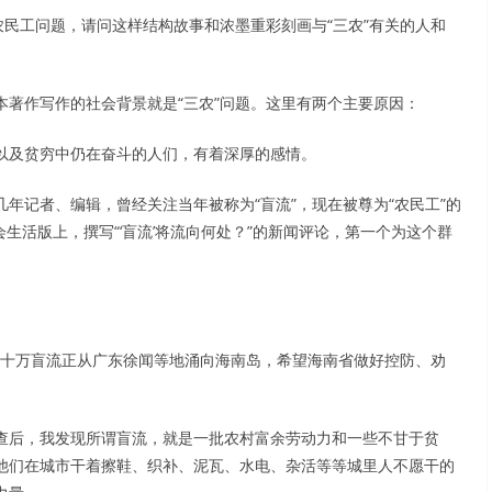
农民工问题，请问这样结构故事和浓墨重彩刻画与“三农”有关的人和
著作写作的社会背景就是“三农”问题。这里有两个主要原因：
以及贫穷中仍在奋斗的人们，有着深厚的感情。
年记者、编辑，曾经关注当年被称为“盲流”，现在被尊为“农民工”的
会生活版上，撰写“‘盲流’将流向何处？”的新闻评论，第一个为这个群
有几十万盲流正从广东徐闻等地涌向海南岛，希望海南省做好控防、劝
查后，我发现所谓盲流，就是一批农村富余劳动力和一些不甘于贫
他们在城市干着擦鞋、织补、泥瓦、水电、杂活等等城里人不愿干的