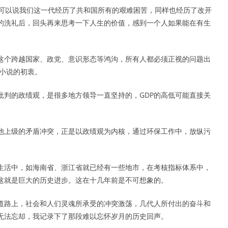
。可以说我们这一代经历了共和国所有的艰难困苦，同样也经历了改开
的洗礼后，回头再来思考一下人生的价值，感到一个人如果能在有生
这个跨越国家、政党、意识形态等鸿沟，所有人都必须正视的问题出
小说的初衷。
批判的政绩观，是很多地方领导一直坚持的，GDP的高低可能直接关
他上级的矛盾冲突，正是以政绩观为内核，通过环保工作中，放纵污
生活中，如海南省、浙江省就已经有一些地市，在考核指标体系中，
。这就是巨大的历史进步。这在十几年前是不可想象的。
道路上，社会和人们灵魂所承受的冲突激荡，几代人所付出的奋斗和
无法忘却，我记录下了那段难以忘怀岁月的历史回声。