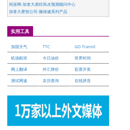
闲派网-加拿大易经风水预测顾问中心
加拿大赛智公司-脑保健系列产品
五星国艺拍卖及评估公司
国际注册执业营养师公会
实用工具
爱德华连锁酒店万锦分店
爱德华连锁酒店万锦分店
加国天气
TTC
GO Transit
健健宝公司
二十一世纪美联地产公司
机场航班
今日油价
世界时间
全球趋势移民留学
网上翻译
外汇牌价
彩票开奖
盛达资本
正点印艺设计
测试网速
农历查询
在线拼音