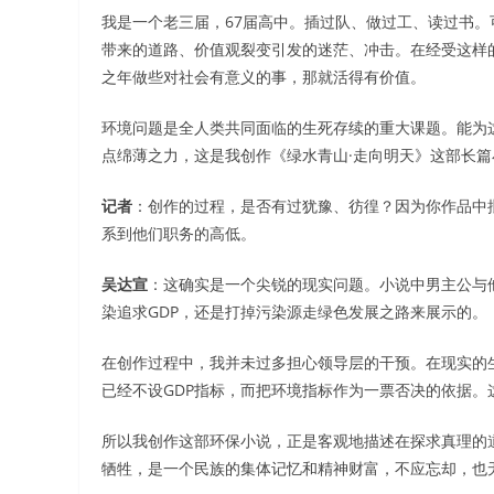
我是一个老三届，67届高中。插过队、做过工、读过书
带来的道路、价值观裂变引发的迷茫、冲击。在经受这样
之年做些对社会有意义的事，那就活得有价值。
环境问题是全人类共同面临的生死存续的重大课题。能为
点绵薄之力，这是我创作《绿水青山·走向明天》这部长篇
记者
：创作的过程，是否有过犹豫、彷徨？因为你作品中
系到他们职务的高低。
吴达宣
：这确实是一个尖锐的现实问题。小说中男主公与
染追求GDP，还是打掉污染源走绿色发展之路来展示的。
在创作过程中，我并未过多担心领导层的干预。在现实的
已经不设GDP指标，而把环境指标作为一票否决的依据
所以我创作这部环保小说，正是客观地描述在探求真理的
牺牲，是一个民族的集体记忆和精神财富，不应忘却，也