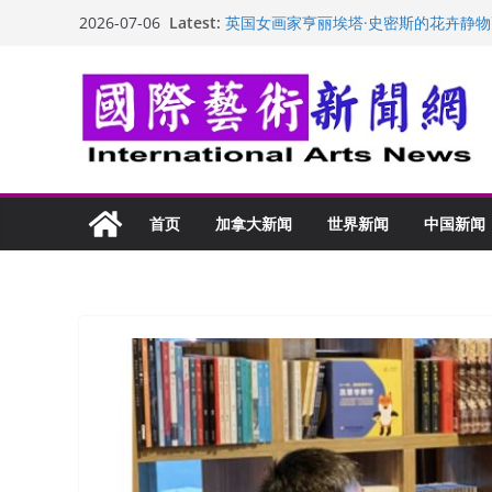
Skip
Latest:
英国女画家亨丽埃塔·史密斯的花卉静物
2026-07-06
to
美国加州正式设立“李小龙日” 成首位
玛丽安娜·卡拉切娃的绘画：幽默和难
content
苏方 ：“字”得其乐
“梵心”归处：一场展览 连着攀枝花的千
首页
加拿大新闻
世界新闻
中国新闻