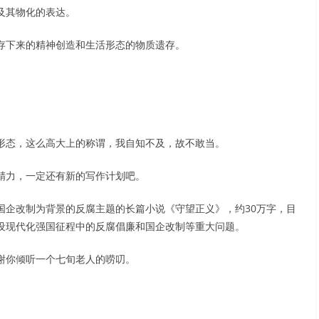
及其物化的表达。
存下来的精神创造和生活形态的物质遗存。
形态，这么高大上的称谓，我自知不及，故不敢当。
精力，一定还有新的写作计划吧。
国企改制为背景的反腐主题的长篇小说《守望正义》，约30万字，目
设现代化强国征程中的反腐倡廉和国企改制等重大问题。
谢你倾听一个七旬老人的唠叨。