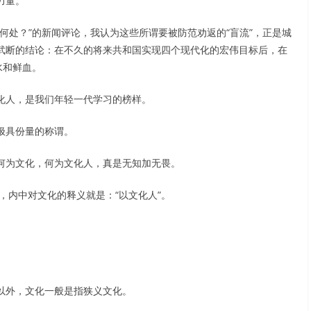
力量。
何处？”的新闻评论，我认为这些所谓要被防范劝返的“盲流”，正是城
武断的结论：在不久的将来共和国实现四个现代化的宏伟目标后，在
水和鲜血。
化人，是我们年轻一代学习的榜样。
极具份量的称谓。
何为文化，何为文化人，真是无知加无畏。
，内中对文化的释义就是：“以文化人”。
。
以外，文化一般是指狭义文化。