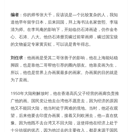
编者
：你的师爷张大千，应该说是—个比较复杂的人，我知
道他早年留学日本，后来回国，拜上海书法名家曾熙、李瑞
清为师。在李筠庵的影响下，开始临仿石涛画迹，仿作金冬
心、石涛、八大。他仿石涛册页瞒过前辈画师，瞒过国宝级
的文物鉴定专家黄宾虹，可以说是青年得志。
刘任求
：他画画是受其二哥张善子的影响，他在上海能站稳
脚跟，也是靠他二哥帮他引荐的圈内朋友。他靠卖画为生，
所以，他也是世界上办画展最多的画家。办画展的目的就是
为了卖画。
1950年大陆刚解放时，他在香港高氏父子经营的画廊负责推
广他的画。国民党让他去台湾他不愿意去，因为经济的原因
他又不能回大陆，他当时处于两难的境地。当时，他还在观
望，后来他要去印度办画展，接着又到欧洲去，他—直在犹
豫。因为他既不去台湾又不回大陆，这使得他在经济上处于
十分拮据的状态，因为他过去的主要收入，都是来源于国民