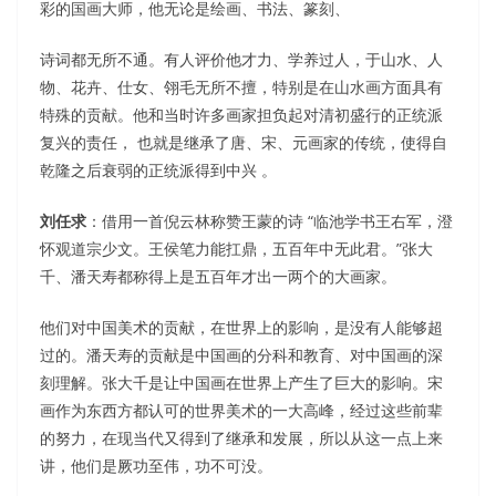
彩的国画大师，他无论是绘画、书法、篆刻、
诗词都无所不通。有人评价他才力、学养过人，于山水、人
物、花卉、仕女、翎毛无所不擅，特别是在山水画方面具有
特殊的贡献。他和当时许多画家担负起对清初盛行的正统派
复兴的责任， 也就是继承了唐、宋、元画家的传统，使得自
乾隆之后衰弱的正统派得到中兴 。
刘任求
：借用一首倪云林称赞王蒙的诗 “临池学书王右军，澄
怀观道宗少文。王侯笔力能扛鼎，五百年中无此君。”张大
千、潘天寿都称得上是五百年才出一两个的大画家。
他们对中国美术的贡献，在世界上的影响，是没有人能够超
过的。潘天寿的贡献是中国画的分科和教育、对中国画的深
刻理解。张大千是让中国画在世界上产生了巨大的影响。宋
画作为东西方都认可的世界美术的一大高峰，经过这些前辈
的努力，在现当代又得到了继承和发展，所以从这一点上来
讲，他们是厥功至伟，功不可没。