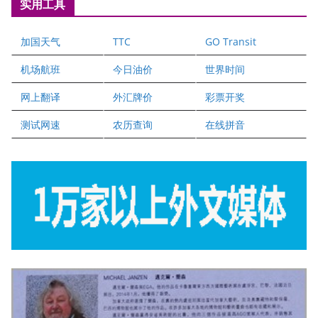
实用工具
爱德华连锁酒店万锦分店
爱德华连锁酒店万锦分店
加国天气
TTC
GO Transit
健健宝公司
二十一世纪美联地产公司
机场航班
今日油价
世界时间
全球趋势移民留学
网上翻译
外汇牌价
彩票开奖
盛达资本
正点印艺设计
测试网速
农历查询
在线拼音