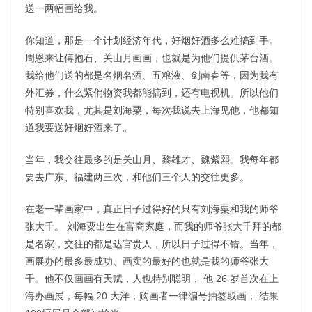
送一两幅画给我。
你知道，那是一个计划经济年代，好烟好酒多么难搞到手。
周恩来让傅抱石、关山月画画，也就是为他们提供茅台酒。
我给他们送的都是名烟名酒、五粮液、剑南春等，因为我有
外汇券，什么紧俏物资我都能搞到，还有电视机。所以他们
特别喜欢我，尤其是刘海粟，每次我说去上海见他，他都知
道我要送好烟好酒来了。
当年，我交往最多的是关山月、黎雄才、魏紫熙。我每年都
要去广东、福建两三次，和他们三个人的交往更多。
在老一辈画家中，真正日子过得好的只有刘海粟和我的师爷
张大千。 刘海粟出生在富商家庭，而我的师爷张大千拜的都
是名家，交往的都是达官贵人，所以日子过得不错。当年，
画展办的最多最成功、画卖的最好的也就是我的师爷张大
千。他不仅画画有天赋，人也特别聪明， 他 26 岁首次在上
海办画展，每幅 20 大洋，购画者一律编号抽签取画， 结果