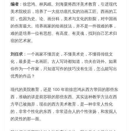
编者
：徐悲鸿、林风眠、刘海粟将西洋美术教育，引进现代
美术院校后，培养了一大批功底扎实的泊画工匠、西画的工
匠，也因为史、论、画分科，美术与文化的割裂，对中国画
的伤害最大。培养画家的绘画技法，并不是一件很难的事，
难的是培养一位有思想、有高度、有灵魂，找到自己艺术归
宿的艺术家。
刘任求
：一个画家不懂历史，不懂美术史，不懂得传统文
化，最多是一名画匠。古人写诗都知道，功夫在诗外。如果
你作为一个作家，只知道写作的技巧没有生活，怎么能写出
优秀的作品？
现代的美院教育，还是 100 年前徐悲鸿从西方带回的那些东
西，准确的讲是前苏联的那些东西。其实这种教学方法在西
方早已被抛弃，现在的西方美术教育，是—种非常人性化
的，非常个性化的东西，非常适合人的个性张扬，和发掘人
的灵性的那—面。