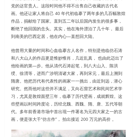
党的达官贵人。这段时间他不得不出售自己收藏的古代名
画。他还让家人将自己 40 年代初临摹了两年多的几百幅敦煌
作品，捐献给了国家。直到五二年以后国内发生的很多事，
断绝了他回国的念头。其实，他在海外漂泊了几十年， 最后
到南美的巴西定居，他在内心—直想回大陆。
他曾用大量的时间和心血临摹古人名作，特别是他临仿石涛
和八大山人的作品更是惟妙惟肖，几近乱真， 也由此迈出了
他绘画的第—步。他从清代石涛起笔，到八大山入、陈洪
绶、徐渭等，进而广涉明清诸大家，再到宋元，最后上溯到
隋唐。他把历代有代表性的画家一一挑出，由近到远，潜心
研究。然而他对这些并不满足，又向石窟艺术和民间艺术学
习，尤其是敦煌面壁三年，临摹了历代壁画，成就辉煌。这
些壁画以时间跨度论，历经北魏、西魏、隋、唐、五代等朝
代。多年前香港市场中首出现一件署名为元四大家之一的古
画，便是张大千“仿古作”， 拍出接近 200 万元的高价 。