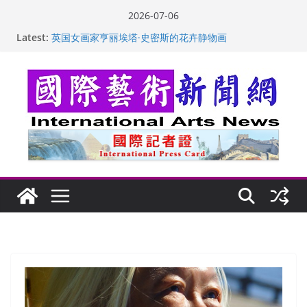
Skip
2026-07-06
to
“梵心”归处：一场展览 连着攀枝花的千里乡愁
Latest:
content
英国女画家亨丽埃塔·史密斯的花卉静物画
美国加州正式设立“李小龙日” 成首位获州级纪念日华裔
美国人
玛丽安娜·卡拉切娃的绘画：幽默和难以言喻的快乐
苏方 ：“字”得其乐