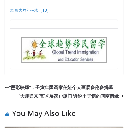
绘画大师刘任求（10）
“墨彩映辉”：壬寅年国画家任娅个人画展多伦多揭幕
“大师归来”艺术展落户厦门 诉说丰子恺的闽南情缘
You May Also Like