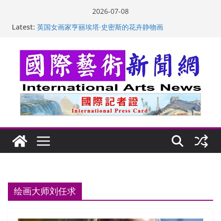
Skip
2026-07-08
to
Latest:
“梵心”归处：一场展览 连着攀枝花的千里乡愁
content
英国女画家亨丽埃塔·史密斯的花卉静物画
美国加州正式设立“李小龙日” 成首位获州级纪念日华裔
美国人
玛丽安娜·卡拉切娃的绘画：幽默和难以言喻的快乐
苏方 ：“字”得其乐
绘画大师刘任求