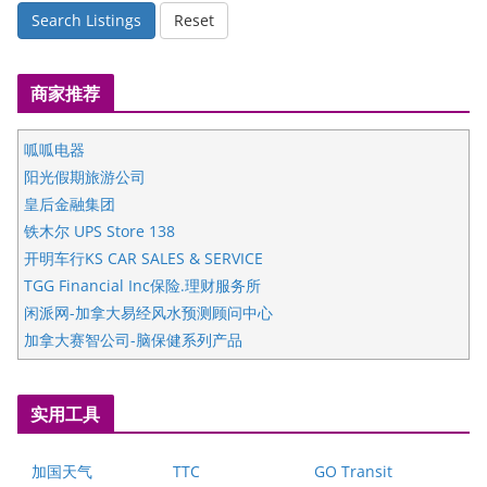
Search Listings
Reset
商家推荐
呱呱电器
阳光假期旅游公司
皇后金融集团
铁木尔 UPS Store 138
开明车行KS CAR SALES & SERVICE
TGG Financial Inc保险.理财服务所
闲派网-加拿大易经风水预测顾问中心
加拿大赛智公司-脑保健系列产品
五星国艺拍卖及评估公司
国际注册执业营养师公会
实用工具
爱德华连锁酒店万锦分店
爱德华连锁酒店万锦分店
加国天气
TTC
GO Transit
健健宝公司