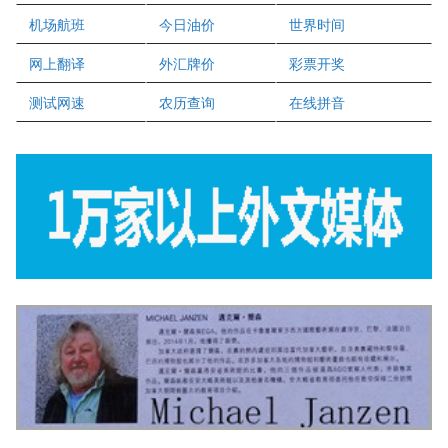
二十一世纪美联地产公司
机场航班
今日油价
世界时间
全球趋势移民留学
网上翻译
外汇牌价
彩票开奖
盛达资本
正点印艺设计
测试网速
农历查询
在线拼音